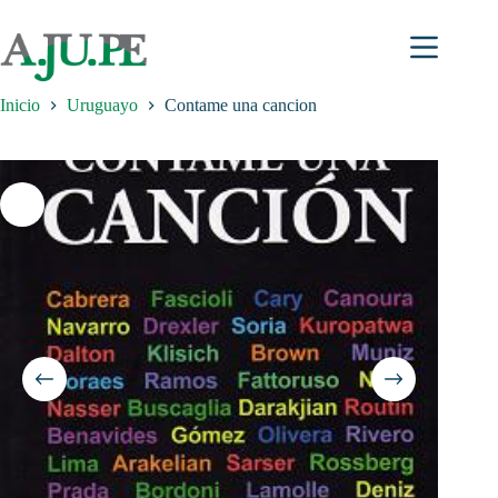
Saltar
al
contenido
Inicio
Uruguayo
Contame una cancion