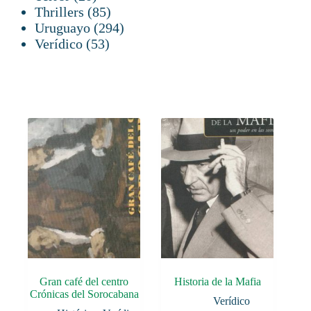
productos
85
Thrillers
85
productos
294
Uruguayo
294
53
productos
Verídico
53
productos
Gran café del centro
Historia de la Mafia
Crónicas del Sorocabana
Verídico