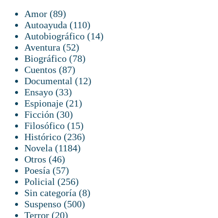
89
Amor
89
productos
110
Autoayuda
110
productos
14
Autobiográfico
14
52
productos
Aventura
52
productos
78
Biográfico
78
87
productos
Cuentos
87
productos
12
Documental
12
33
productos
Ensayo
33
productos
21
Espionaje
21
30
productos
Ficción
30
productos
15
Filosófico
15
productos
236
Histórico
236
1184
productos
Novela
1184
46
productos
Otros
46
productos
57
Poesía
57
productos
256
Policial
256
productos
8
Sin categoría
8
500
productos
Suspenso
500
20
productos
Terror
20