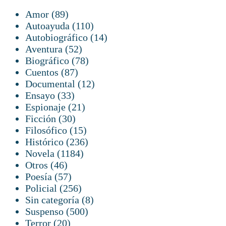
89
Amor
89
productos
110
Autoayuda
110
productos
14
Autobiográfico
14
52
productos
Aventura
52
productos
78
Biográfico
78
87
productos
Cuentos
87
productos
12
Documental
12
33
productos
Ensayo
33
productos
21
Espionaje
21
30
productos
Ficción
30
productos
15
Filosófico
15
productos
236
Histórico
236
1184
productos
Novela
1184
46
productos
Otros
46
productos
57
Poesía
57
productos
256
Policial
256
productos
8
Sin categoría
8
500
productos
Suspenso
500
20
productos
Terror
20