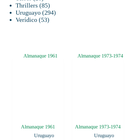
productos
85
Thrillers
85
productos
294
Uruguayo
294
53
productos
Verídico
53
productos
Almanaque 1961
Almanaque 1973-1974
Uruguayo
Uruguayo