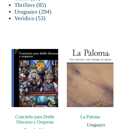
productos
85
Thrillers
85
productos
294
Uruguayo
294
53
productos
Verídico
53
productos
Concierto para Doble
La Paloma
Discurso y Orquesta
Uruguayo