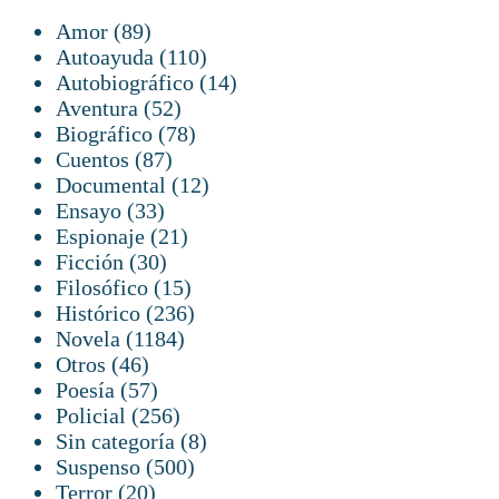
89
Amor
89
productos
110
Autoayuda
110
productos
14
Autobiográfico
14
52
productos
Aventura
52
productos
78
Biográfico
78
87
productos
Cuentos
87
productos
12
Documental
12
33
productos
Ensayo
33
productos
21
Espionaje
21
30
productos
Ficción
30
productos
15
Filosófico
15
productos
236
Histórico
236
1184
productos
Novela
1184
46
productos
Otros
46
productos
57
Poesía
57
productos
256
Policial
256
productos
8
Sin categoría
8
500
productos
Suspenso
500
20
productos
Terror
20