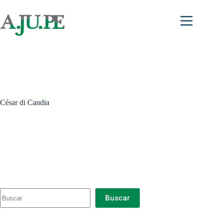
Saltar
al
contenido
César di Candia
Buscar
Buscar